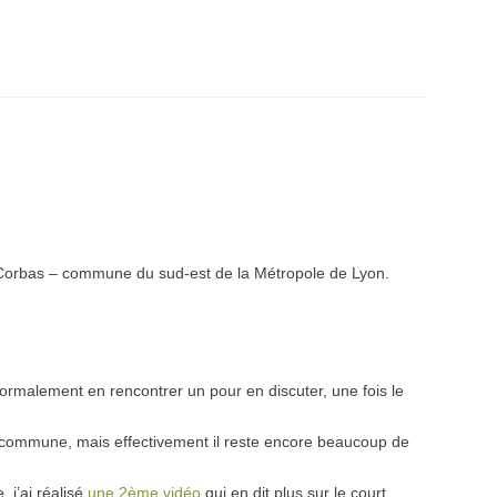
e Corbas – commune du sud-est de la Métropole de Lyon.
 normalement en rencontrer un pour en discuter, une fois le
 la commune, mais effectivement il reste encore beaucoup de
 j’ai réalisé
une 2ème vidéo
qui en dit plus sur le court