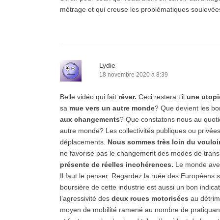
métrage et qui creuse les problématiques soulevée
Lydie
18 novembre 2020 à 8:39
Belle vidéo qui fait
rêver.
Ceci restera t’il
une utopi
sa
mue vers un autre monde
? Que devient les b
aux changements
? Que constatons nous au quotid
autre monde? Les collectivités publiques ou privée
déplacements.
Nous sommes très loin du vouloir à
ne favorise pas le changement des modes de tran
présente de réelles incohérences.
Le monde avec 
Il faut le penser. Regardez la ruée des Européens s
boursière de cette industrie est aussi un bon indica
l’agressivité des
deux roues motorisées
au détrim
moyen de mobilité ramené au nombre de pratiquant