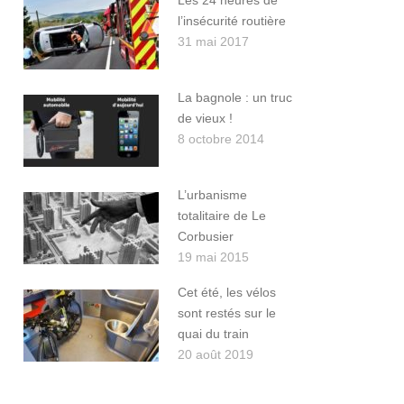
Les 24 heures de
l’insécurité routière
31 mai 2017
La bagnole : un truc
de vieux !
8 octobre 2014
L’urbanisme
totalitaire de Le
Corbusier
19 mai 2015
Cet été, les vélos
sont restés sur le
quai du train
20 août 2019