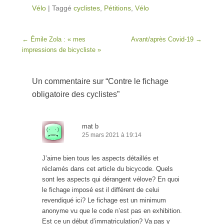
Vélo
|
Taggé
cyclistes
,
Pétitions
,
Vélo
Post navigation
←
Émile Zola : « mes
Avant/après Covid-19
→
impressions de bicycliste »
Un commentaire sur “
Contre le fichage
obligatoire des cyclistes
”
mat b
25 mars 2021 à 19:14
J’aime bien tous les aspects détaillés et
réclamés dans cet article du bicycode. Quels
sont les aspects qui dérangent vélove? En quoi
le fichage imposé est il différent de celui
revendiqué ici? Le fichage est un minimum
anonyme vu que le code n’est pas en exhibition.
Est ce un début d’immatriculation? Va pas y