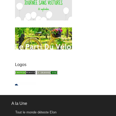
Logos
A la Une
Tout le monde déteste Elon