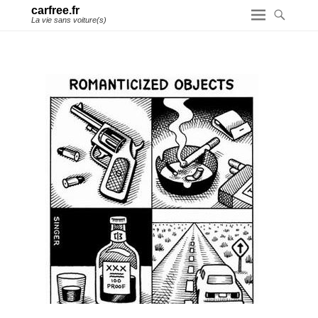
carfree.fr
La vie sans voiture(s)