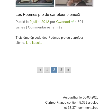
Les Poèmes pro du carrefour blême/3
Publié le
9 juillet 2012
par
Gwenael
4 501
visites
|
Commentaires fermés
sur Les Poèmes pro du
carrefour blême/3
Troisième épisode des Poèmes pro du carrefour
blême.
Lire la suite…
«
1
2
3
»
Aujourd'hui le 06-08-2026
Carfree France contient 5,381 articles
et 33,374 commentaires