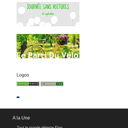
Logos
A la Une
Tout le monde déteste Elon