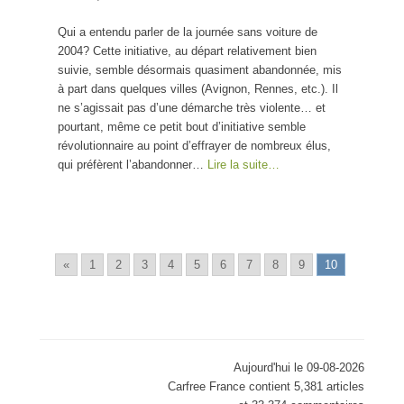
sans voiture
Qui a entendu parler de la journée sans voiture de
2004? Cette initiative, au départ relativement bien
suivie, semble désormais quasiment abandonnée, mis
à part dans quelques villes (Avignon, Rennes, etc.). Il
ne s’agissait pas d’une démarche très violente… et
pourtant, même ce petit bout d’initiative semble
révolutionnaire au point d’effrayer de nombreux élus,
qui préfèrent l’abandonner…
Lire la suite…
«
1
2
3
4
5
6
7
8
9
10
Aujourd'hui le 09-08-2026
Carfree France contient 5,381 articles