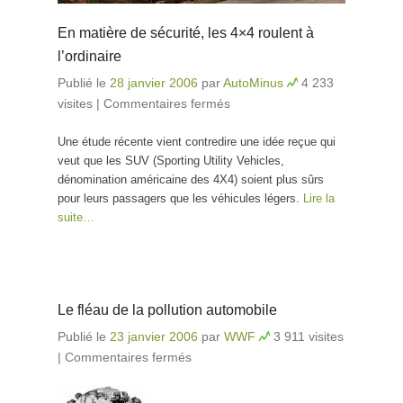
En matière de sécurité, les 4×4 roulent à
l’ordinaire
Publié le
28 janvier 2006
par
AutoMinus
4 233
visites
|
Commentaires fermés
sur En matière de
sécurité, les 4×4
Une étude récente vient contredire une idée reçue qui
roulent à l’ordinaire
veut que les SUV (Sporting Utility Vehicles,
dénomination américaine des 4X4) soient plus sûrs
pour leurs passagers que les véhicules légers.
Lire la
suite…
Le fléau de la pollution automobile
Publié le
23 janvier 2006
par
WWF
3 911 visites
|
Commentaires fermés
sur Le fléau de la pollution
automobile