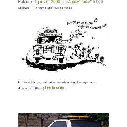
Publié le
1 janvier 2006
par
AutoMinus
5 006
visites
|
Commentaires fermés
sur Actions contre le
Paris-Dakar
Le Paris-Dakar répandant la civilisation dans les pays sous-
Lire la suite…
développés (Cabu)