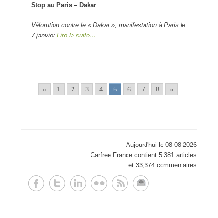
Stop au Paris – Dakar
Vélorution contre le « Dakar », manifestation à Paris le
7 janvier
Lire la suite…
«
1
2
3
4
5
6
7
8
»
Aujourd'hui le 08-08-2026
Carfree France contient 5,381 articles
et 33,374 commentaires