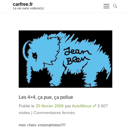
carfree.fr
La vie sans voiture(s)
Les 4×4, ça pue, ça pollue
Publié le
25 février 2006
par
AutoMinus
3 607
visites
|
Commentaires fermés
sur Les 4×4, ça pue,
ça pollue
mes chers vroomatriotes!!!!