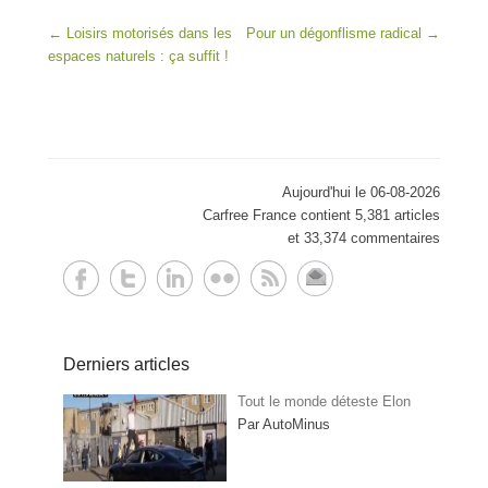
Post navigation
←
Loisirs motorisés dans les
Pour un dégonflisme radical
→
espaces naturels : ça suffit !
Aujourd'hui le 06-08-2026
Carfree France contient 5,381 articles
et 33,374 commentaires
Derniers articles
Tout le monde déteste Elon
Par AutoMinus