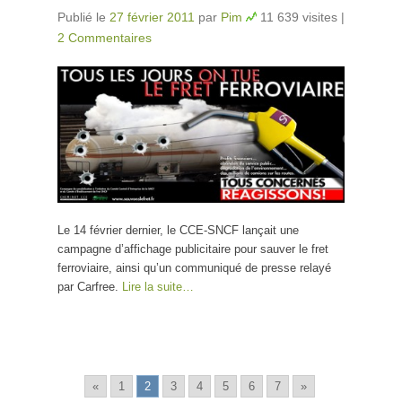
Publié le
27 février 2011
par
Pim
11 639 visites
|
2 Commentaires
Le 14 février dernier, le CCE-SNCF lançait une
campagne d’affichage publicitaire pour sauver le fret
ferroviaire, ainsi qu’un communiqué de presse relayé
par Carfree.
Lire la suite…
«
1
2
3
4
5
6
7
»