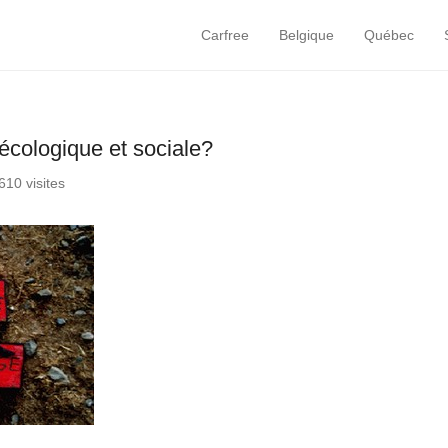
Carfree
Belgique
Québec
Primary Menu
Skip to content
 écologique et sociale?
610 visites