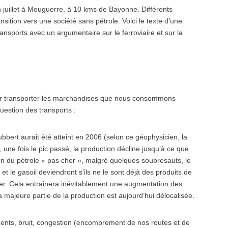
en juillet à Mouguerre, à 10 kms de Bayonne. Différents
nsition vers une société sans pétrole. Voici le texte d’une
 transports avec un argumentaire sur le ferroviaire et sur la
ur transporter les marchandises que nous consommons
question des transports :
Hubbert aurait été atteint en 2006 (selon ce géophysicien, la
 une fois le pic passé, la production décline jusqu’à ce que
fin du pétrole « pas cher », malgré quelques soubresauts, le
et le gasoil deviendront s’ils ne le sont déjà des produits de
yer. Cela entrainera inévitablement une augmentation des
 majeure partie de la production est aujourd’hui délocalisée.
idents, bruit, congestion (encombrement de nos routes et de