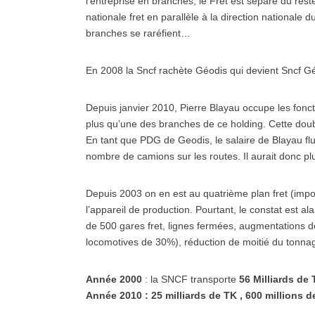
l’entreprise en branches, le Fret est séparé du rest
nationale fret en parallèle à la direction nationale d
branches se raréfient…
En 2008 la Sncf rachète Géodis qui devient Sncf Géo
Depuis janvier 2010, Pierre Blayau occupe les fon
plus qu’une des branches de ce holding. Cette doubl
En tant que PDG de Geodis, le salaire de Blayau flu
nombre de camions sur les routes. Il aurait donc pl
Depuis 2003 on en est au quatrième plan fret (impo
l’appareil de production. Pourtant, le constat est 
de 500 gares fret, lignes fermées, augmentations de
locomotives de 30%), réduction de moitié du tonn
Année 2000
: la SNCF transporte
56 Milliards de 
Année 2010 : 25 milliards de TK , 600 millions de