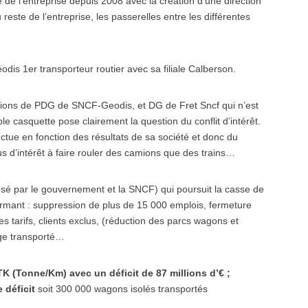
e de l’entreprise depuis 2008 avec la création d’une direction
u reste de l’entreprise, les passerelles entre les différentes
dis 1er transporteur routier avec sa filiale Calberson.
ctions de PDG de SNCF-Geodis, et DG de Fret Sncf qui n’est
e casquette pose clairement la question du conflit d’intérêt.
ctue en fonction des résultats de sa société et donc du
us d’intérêt à faire rouler des camions que des trains…
sé par le gouvernement et la SNCF) qui poursuit la casse de
alarmant : suppression de plus de 15 000 emplois, fermeture
s tarifs, clients exclus, (réduction des parcs wagons et
age transporté…
TK (Tonne/Km) avec un déficit de 87 millions d’€ ;
 déficit
soit 300 000 wagons isolés transportés