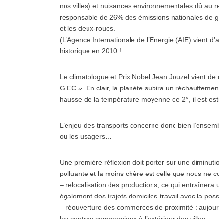
nos villes) et nuisances environnementales dû au re
responsable de 26% des émissions nationales de gaz
et les deux-roues.
(L’Agence Internationale de l’Energie (AIE) vient d’
historique en 2010 !
Le climatologue et Prix Nobel Jean Jouzel vient de d
GIEC ». En clair, la planète subira un réchauffem
hausse de la température moyenne de 2°, il est esti
L’enjeu des transports concerne donc bien l’ensemb
ou les usagers…
Une première réflexion doit porter sur une diminutio
polluante et la moins chère est celle que nous ne
– relocalisation des productions, ce qui entraîner
également des trajets domiciles-travail avec la possib
– réouverture des commerces de proximité : aujourd
les centres commerciaux à l’extérieur des villes,