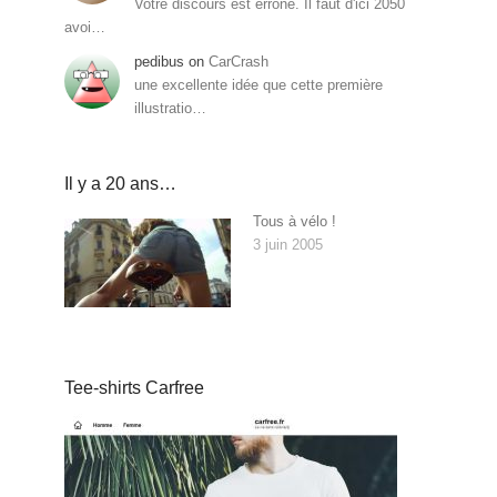
Votre discours est erroné. Il faut d'ici 2050
avoi…
pedibus
on
CarCrash
une excellente idée que cette première
illustratio…
Il y a 20 ans…
Tous à vélo !
3 juin 2005
Tee-shirts Carfree