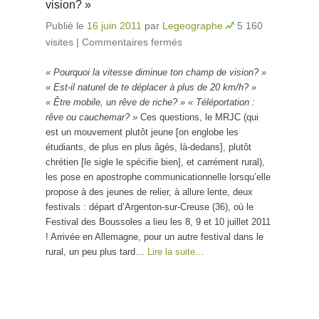
vision? »
Publié le
16 juin 2011
par
Legeographe
5 160
visites
|
Commentaires fermés
sur « Pourquoi la
vitesse diminue ton
« Pourquoi la vitesse diminue ton champ de vision? »
champ de vision? »
« Est-il naturel de te déplacer à plus de 20 km/h? »
« Être mobile, un rêve de riche? » « Téléportation :
rêve ou cauchemar? »
Ces questions, le MRJC (qui
est un mouvement plutôt jeune [on englobe les
étudiants, de plus en plus âgés, là-dedans], plutôt
chrétien [le sigle le spécifie bien], et carrément rural),
les pose en apostrophe communicationnelle lorsqu’elle
propose à des jeunes de relier, à allure lente, deux
festivals : départ d’Argenton-sur-Creuse (36), où le
Festival des Boussoles a lieu les 8, 9 et 10 juillet 2011
! Arrivée en Allemagne, pour un autre festival dans le
rural, un peu plus tard…
Lire la suite…