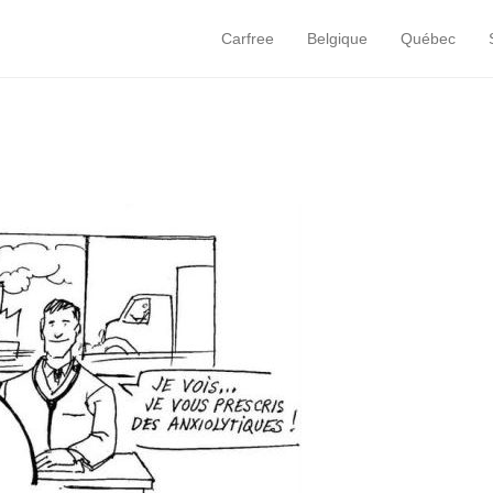
Carfree
Belgique
Québec
Primary Menu
Skip to content