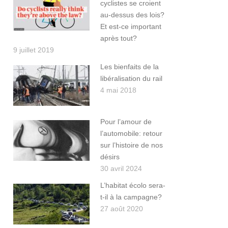
cyclistes se croient
au-dessus des lois?
Et est-ce important
après tout?
9 juillet 2019
Les bienfaits de la
libéralisation du rail
4 mai 2018
Pour l’amour de
l’automobile: retour
sur l’histoire de nos
désirs
30 avril 2024
L’habitat écolo sera-
t-il à la campagne?
27 août 2020