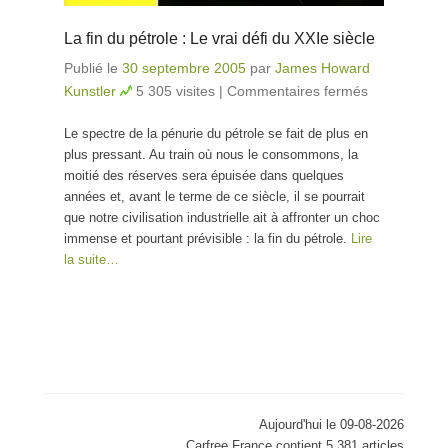
La fin du pétrole : Le vrai défi du XXIe siècle
Publié le
30 septembre 2005
par
James Howard
Kunstler
5 305 visites
|
Commentaires fermés
sur La
fin du
Le spectre de la pénurie du pétrole se fait de plus en
pétrole
plus pressant. Au train où nous le consommons, la
: Le
moitié des réserves sera épuisée dans quelques
vrai
années et, avant le terme de ce siècle, il se pourrait
défi du
que notre civilisation industrielle ait à affronter un choc
XXIe
immense et pourtant prévisible : la fin du pétrole.
Lire
siècle
la suite…
Aujourd'hui le 09-08-2026
Carfree France contient 5,381 articles