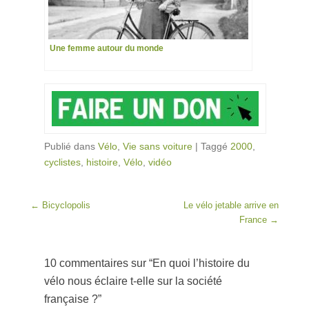
Une femme autour du monde
Publié dans
Vélo
,
Vie sans voiture
|
Taggé
2000
,
cyclistes
,
histoire
,
Vélo
,
vidéo
Post navigation
←
Bicyclopolis
Le vélo jetable arrive en
France
→
10 commentaires sur “
En quoi l’histoire du
vélo nous éclaire t-elle sur la société
française ?
”