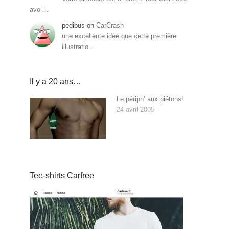
avoi…
pedibus
on
CarCrash
une excellente idée que cette première
illustratio…
Il y a 20 ans…
Le périph’ aux piétons!
24 avril 2005
Tee-shirts Carfree