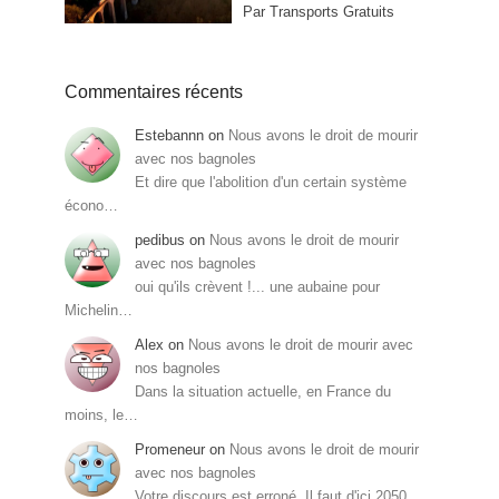
Par Transports Gratuits
Commentaires récents
Estebannn
on
Nous avons le droit de mourir
avec nos bagnoles
Et dire que l'abolition d'un certain système
écono…
pedibus
on
Nous avons le droit de mourir
avec nos bagnoles
oui qu'ils crèvent !... une aubaine pour
Michelin…
Alex
on
Nous avons le droit de mourir avec
nos bagnoles
Dans la situation actuelle, en France du
moins, le…
Promeneur
on
Nous avons le droit de mourir
avec nos bagnoles
Votre discours est erroné. Il faut d'ici 2050