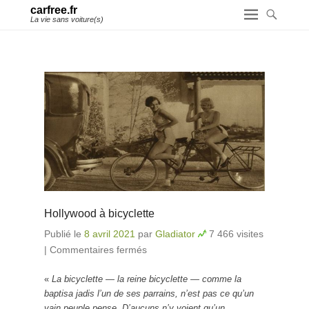
carfree.fr
La vie sans voiture(s)
Hollywood à bicyclette
Publié le
8 avril 2021
par
Gladiator
7 466 visites
|
Commentaires fermés
sur Hollywood à bicyclette
«
La bicyclette — la reine bicyclette — comme la
baptisa jadis l’un de ses parrains, n’est pas ce qu’un
vain peuple pense. D’aucuns n’y voient qu’un