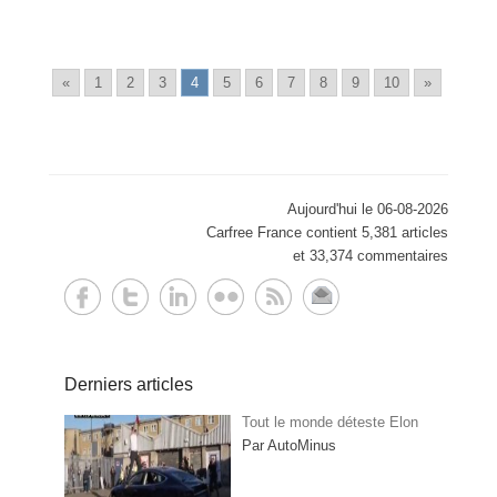
«
1
2
3
4
5
6
7
8
9
10
»
Aujourd'hui le 06-08-2026
Carfree France contient 5,381 articles
et 33,374 commentaires
Derniers articles
Tout le monde déteste Elon
Par AutoMinus