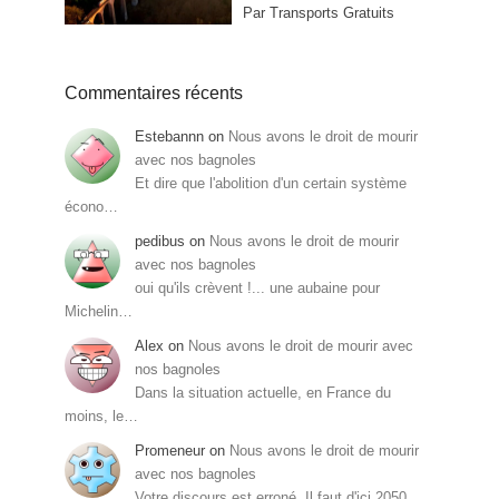
Par Transports Gratuits
Commentaires récents
Estebannn
on
Nous avons le droit de mourir
avec nos bagnoles
Et dire que l'abolition d'un certain système
écono…
pedibus
on
Nous avons le droit de mourir
avec nos bagnoles
oui qu'ils crèvent !... une aubaine pour
Michelin…
Alex
on
Nous avons le droit de mourir avec
nos bagnoles
Dans la situation actuelle, en France du
moins, le…
Promeneur
on
Nous avons le droit de mourir
avec nos bagnoles
Votre discours est erroné. Il faut d'ici 2050