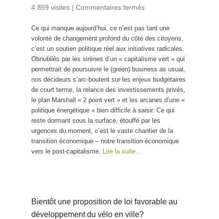
4 859 visites
|
Commentaires fermés
sur Pour un
ministère de la
Ce qui manque aujourd’hui, ce n’est pas tant une
transition
volonté de changement profond du côté des citoyens,
économique
c’est un soutien politique réel aux initiatives radicales.
Obnubilés par les sirènes d’un « capitalisme vert » qui
permettrait de poursuivre le (green) business as usual,
nos décideurs s’arc-boutent sur les enjeux budgétaires
de court terme, la relance des investissements privés,
le plan Marshall « 2 point vert » et les arcanes d’une «
politique énergétique » bien difficile à saisir. Ce qui
reste dormant sous la surface, étouffé par les
urgences du moment, c’est le vaste chantier de la
transition économique – notre transition économique
vers le post-capitalisme.
Lire la suite…
Bientôt une proposition de loi favorable au
développement du vélo en ville?