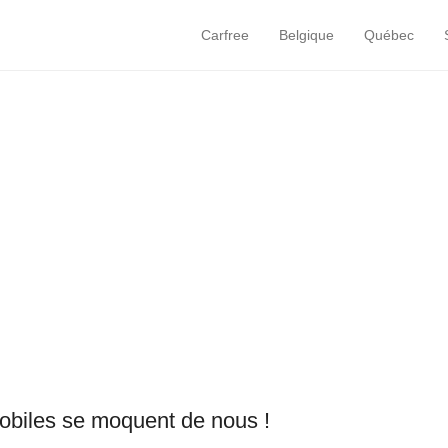
Carfree
Belgique
Québec
Primary Menu
Skip to content
mobiles se moquent de nous !