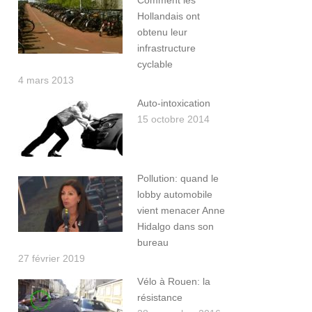
Comment les
Hollandais ont
obtenu leur
infrastructure
cyclable
4 mars 2013
Auto-intoxication
15 octobre 2014
Pollution: quand le
lobby automobile
vient menacer Anne
Hidalgo dans son
bureau
27 février 2019
Vélo à Rouen: la
résistance