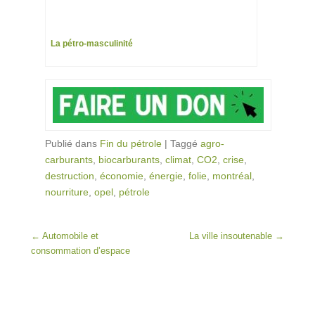
La pétro-masculinité
Publié dans
Fin du pétrole
|
Taggé
agro-
carburants
,
biocarburants
,
climat
,
CO2
,
crise
,
destruction
,
économie
,
énergie
,
folie
,
montréal
,
nourriture
,
opel
,
pétrole
Post navigation
←
Automobile et
La ville insoutenable
→
consommation d’espace