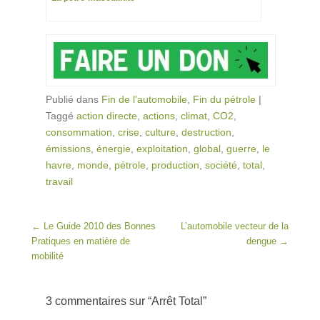
Publié dans
Fin de l'automobile
,
Fin du pétrole
|
Taggé
action directe
,
actions
,
climat
,
CO2
,
consommation
,
crise
,
culture
,
destruction
,
émissions
,
énergie
,
exploitation
,
global
,
guerre
,
le
havre
,
monde
,
pétrole
,
production
,
société
,
total
,
travail
Post navigation
←
Le Guide 2010 des Bonnes
L’automobile vecteur de la
Pratiques en matière de
dengue
→
mobilité
3 commentaires sur “
Arrêt Total
”