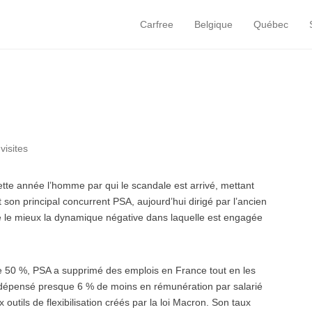
Carfree
Belgique
Québec
Primary Menu
Skip to content
visites
tte année l’homme par qui le scandale est arrivé, mettant
 son principal concurrent PSA, aujourd’hui dirigé par l’ancien
re le mieux la dynamique négative dans laquelle est engagée
 50 %, PSA a supprimé des emplois en France tout en les
dépensé presque 6 % de moins en rémunération par salarié
tils de flexibilisation créés par la loi Macron. Son taux