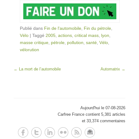
Publié dans
Fin de l'automobile
,
Fin du pétrole
,
Vélo
|
Taggé
2005
,
actions
,
critical mass
,
lyon
,
masse critique
,
pétrole
,
pollution
,
santé
,
Vélo
,
vélorution
Post navigation
←
La mort de l’automobile
Automatrix
→
Aujourd'hui le 07-08-2026
Carfree France contient 5,381 articles
et 33,374 commentaires