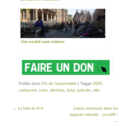
Une société sans voitures
Publié dans
Fin de l'automobile
|
Taggé
2005
,
carburant
,
crise
,
déchets
,
futur
,
pétrole
,
ville
Post navigation
←
La folie du 4×4
Loisirs motorisés dans les
espaces naturels : ça suffit !
→