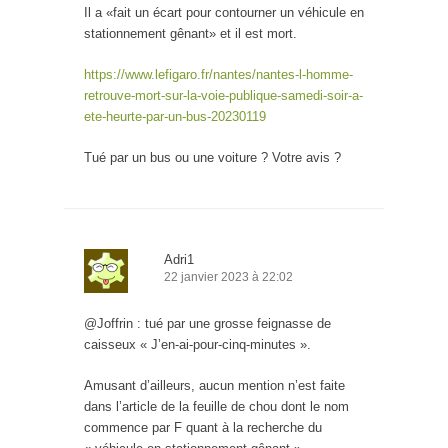
Il a «fait un écart pour contourner un véhicule en
stationnement gênant» et il est mort.
https://www.lefigaro.fr/nantes/nantes-l-homme-
retrouve-mort-sur-la-voie-publique-samedi-soir-a-
ete-heurte-par-un-bus-20230119
Tué par un bus ou une voiture ? Votre avis ?
Adri1
22 janvier 2023 à 22:02
@Joffrin : tué par une grosse feignasse de
caisseux « J’en-ai-pour-cinq-minutes ».
Amusant d’ailleurs, aucun mention n’est faite
dans l’article de la feuille de chou dont le nom
commence par F quant à la recherche du