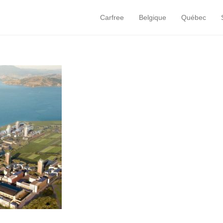
Carfree
Belgique
Québec
Primary Menu
Skip to content