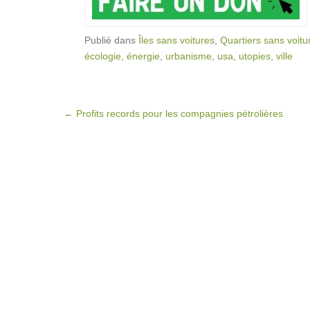
Publié dans
Îles sans voitures
,
Quartiers sans voitu
écologie
,
énergie
,
urbanisme
,
usa
,
utopies
,
ville
Post navigation
←
Profits records pour les compagnies pétrolières