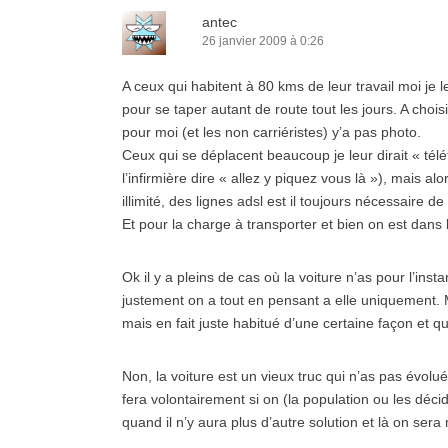
antec
26 janvier 2009 à 0:26
A ceux qui habitent à 80 kms de leur travail moi je le
pour se taper autant de route tout les jours. A cho
pour moi (et les non carriéristes) y’a pas photo.
Ceux qui se déplacent beaucoup je leur dirait « télé
l’infirmière dire « allez y piquez vous là »), mais a
illimité, des lignes adsl est il toujours nécessaire de
Et pour la charge à transporter et bien on est dan
Ok il y a pleins de cas où la voiture n’as pour l’ins
justement on a tout en pensant a elle uniquement. M
mais en fait juste habitué d’une certaine façon et q
Non, la voiture est un vieux truc qui n’as pas évol
fera volontairement si on (la population ou les décid
quand il n’y aura plus d’autre solution et là on sera