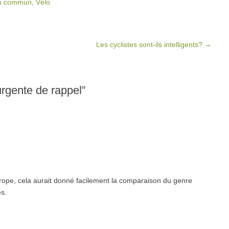
en commun
,
Vélo
Les cyclistes sont-ils intelligents?
→
urgente de rappel
”
ope, cela aurait donné facilement la comparaison du genre
es.