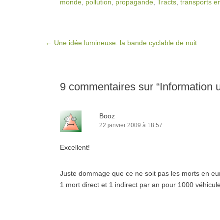
monde
,
pollution
,
propagande
,
Tracts
,
transports 
Post navigation
←
Une idée lumineuse: la bande cyclable de nuit
9 commentaires sur “
Information 
Booz
22 janvier 2009 à 18:57
Excellent!
Juste dommage que ce ne soit pas les morts en eur
1 mort direct et 1 indirect par an pour 1000 véhicul