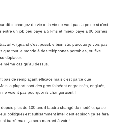
ur dit « changez de vie », la vie ne vaut pas la peine si c’est
isir entre un job peu payé à 5 kms et mieux payé à 80 bornes
travail », (quand c’est possible bien sûr, parcque je vois pas
lors que tout le monde à des téléphones portables, ou fixe
 se déplacer.
s le même cas qu’au dessus.
tant pas de remplaçant efficace mais c’est parce que
ais la plupart sont des gros fainéant engraissés, englués,
ui ne voient pas pourquoi ils changeraient !
ué depuis plus de 100 ans il faudra changé de modèle, ça se
eur politique) est suffisamment intelligent et sinon ça se fera
 mal barré mais ça sera marrant à voir !