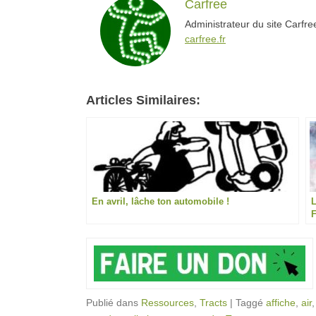
Carfree
Administrateur du site Carfr
carfree.fr
Articles Similaires:
En avril, lâche ton automobile !
L
Publié dans
Ressources
,
Tracts
|
Taggé
affiche
,
air