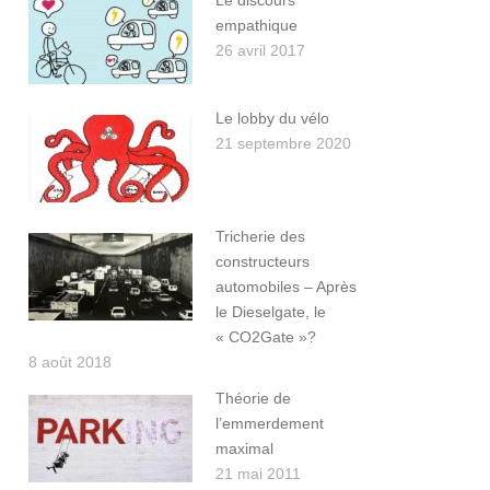
Le discours
empathique
26 avril 2017
Le lobby du vélo
21 septembre 2020
Tricherie des
constructeurs
automobiles – Après
le Dieselgate, le
« CO2Gate »?
8 août 2018
Théorie de
l’emmerdement
maximal
21 mai 2011