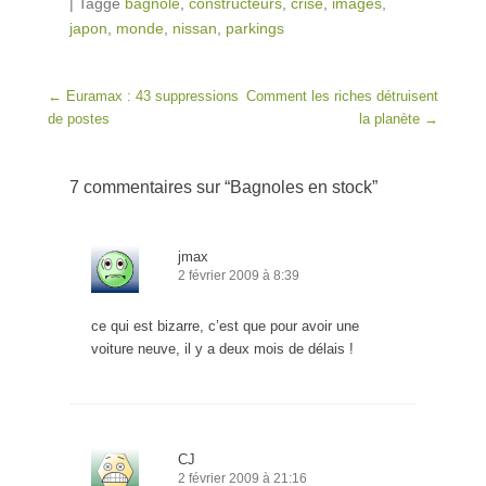
|
Taggé
bagnole
,
constructeurs
,
crise
,
images
,
japon
,
monde
,
nissan
,
parkings
Post navigation
←
Euramax : 43 suppressions
Comment les riches détruisent
de postes
la planète
→
7 commentaires sur “
Bagnoles en stock
”
jmax
2 février 2009 à 8:39
ce qui est bizarre, c’est que pour avoir une
voiture neuve, il y a deux mois de délais !
CJ
2 février 2009 à 21:16