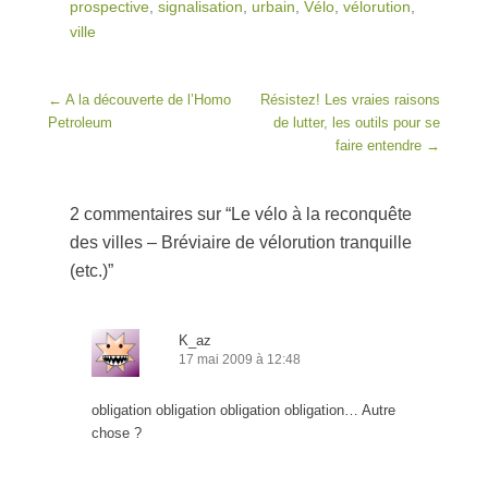
prospective
,
signalisation
,
urbain
,
Vélo
,
vélorution
,
ville
Post navigation
←
A la découverte de l’Homo
Résistez! Les vraies raisons
Petroleum
de lutter, les outils pour se
faire entendre
→
2 commentaires sur “
Le vélo à la reconquête
des villes – Bréviaire de vélorution tranquille
(etc.)
”
K_az
17 mai 2009 à 12:48
obligation obligation obligation obligation… Autre
chose ?