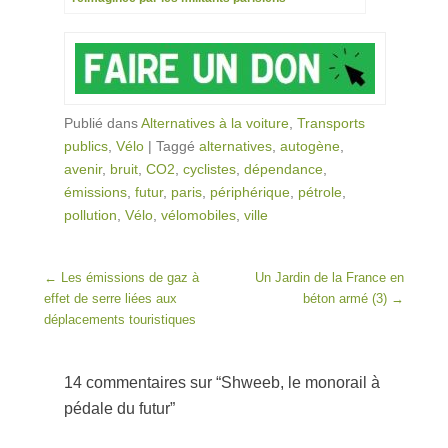
Publié dans
Alternatives à la voiture
,
Transports
publics
,
Vélo
|
Taggé
alternatives
,
autogène
,
avenir
,
bruit
,
CO2
,
cyclistes
,
dépendance
,
émissions
,
futur
,
paris
,
périphérique
,
pétrole
,
pollution
,
Vélo
,
vélomobiles
,
ville
Post navigation
←
Les émissions de gaz à
Un Jardin de la France en
effet de serre liées aux
béton armé (3)
→
déplacements touristiques
14 commentaires sur “
Shweeb, le monorail à
pédale du futur
”