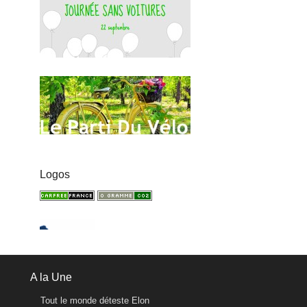
Logos
A la Une
Tout le monde déteste Elon