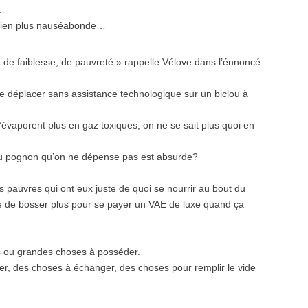
.
n bien plus nauséabonde…
e de faiblesse, de pauvreté » rappelle Vélove dans l’énnoncé
e déplacer sans assistance technologique sur un biclou à
évaporent plus en gaz toxiques, on ne se sait plus quoi en
 du pognon qu’on ne dépense pas est absurde?
urs pauvres qui ont eux juste de quoi se nourrir au bout du
ue de bosser plus pour se payer un VAE de luxe quand ça
tes ou grandes choses à posséder.
ler, des choses à échanger, des choses pour remplir le vide