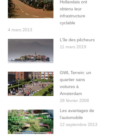
Hollandais ont
obtenu leur
infrastructure
cyclable
4 mars 2013
L’île des pêcheurs
11 mars 2019
GWL Terrein: un
quartier sans
voitures à
Amsterdam
28 février 2008
Les avantages de
l’automobile
12 septembre 2013