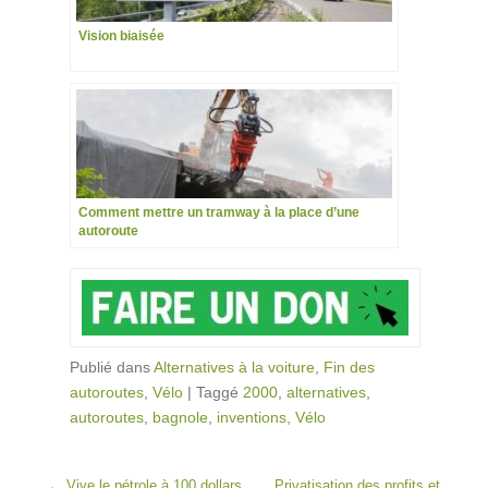
Vision biaisée
Comment mettre un tramway à la place d’une
autoroute
Publié dans
Alternatives à la voiture
,
Fin des
autoroutes
,
Vélo
|
Taggé
2000
,
alternatives
,
autoroutes
,
bagnole
,
inventions
,
Vélo
Post navigation
←
Vive le pétrole à 100 dollars
Privatisation des profits et