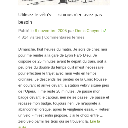
Utilisez le vélo’v … si vous n’en avez pas
besoin
Publié le
8 novembre 2005
par
Denis Cheynet
4 914 visites
|
Commentaires fermés
sur Utilisez le
vélo’v … si vous
Dimanche, huit heures du matin. Je sors de chez moi
n’en avez pas
pour me rendre à la gare de Lyon Part- Dieu. Je
besoin
dispose de 25 minutes avant le départ du train, soit à
peu près du double du temps qu’il m’est nécessaire
pour effectuer le trajet avec mon vélo en temps
ordinaire. Je descends les pentes de la Croix Rousse
en courant et arrive devant la station vélo’v située près
de l’Opéra. Il me reste 20 minutes. Je passe mon
badge devant le capteur, rien ne se passe. Je passe et
repasse mon badge, toujours rien. Je m’apprête à
abandonner lorsque, après le vingtième essai, « Retirer
un vélo » m’est enfin proposé. J’ai le choix entre …
zéro vélo parmi les trois qui se trouvent là.
Lire la
suite…