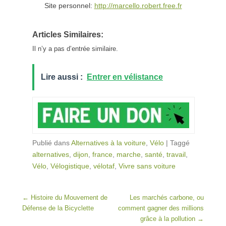
Site personnel:
http://marcello.robert.free.fr
Articles Similaires:
Il n’y a pas d’entrée similaire.
Lire aussi :
Entrer en vélistance
Publié dans
Alternatives à la voiture
,
Vélo
|
Taggé
alternatives
,
dijon
,
france
,
marche
,
santé
,
travail
,
Vélo
,
Vélogistique
,
vélotaf
,
Vivre sans voiture
Post navigation
←
Histoire du Mouvement de
Les marchés carbone, ou
Défense de la Bicyclette
comment gagner des millions
grâce à la pollution
→