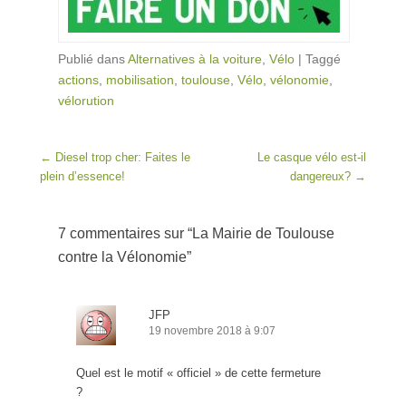
Publié dans
Alternatives à la voiture
,
Vélo
|
Taggé
actions
,
mobilisation
,
toulouse
,
Vélo
,
vélonomie
,
vélorution
Post navigation
←
Diesel trop cher: Faites le
Le casque vélo est-il
plein d’essence!
dangereux?
→
7 commentaires sur “
La Mairie de Toulouse
contre la Vélonomie
”
JFP
19 novembre 2018 à 9:07
Quel est le motif « officiel » de cette fermeture
?