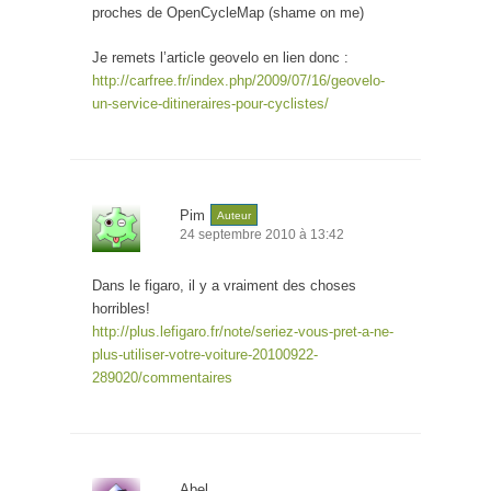
proches de OpenCycleMap (shame on me)
Je remets l’article geovelo en lien donc :
http://carfree.fr/index.php/2009/07/16/geovelo-
un-service-ditineraires-pour-cyclistes/
Pim
Auteur
24 septembre 2010 à 13:42
Dans le figaro, il y a vraiment des choses
horribles!
http://plus.lefigaro.fr/note/seriez-vous-pret-a-ne-
plus-utiliser-votre-voiture-20100922-
289020/commentaires
Abel