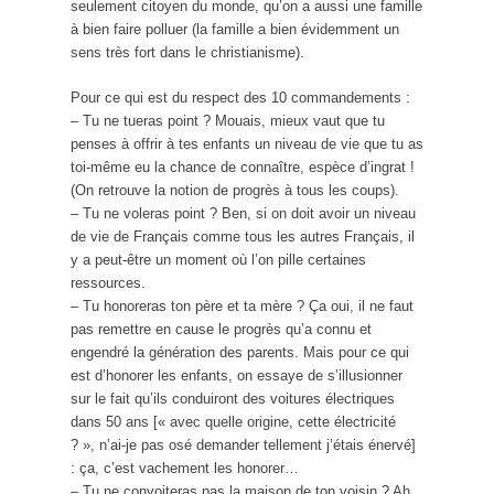
seulement citoyen du monde, qu’on a aussi une famille
à bien faire polluer (la famille a bien évidemment un
sens très fort dans le christianisme).
Pour ce qui est du respect des 10 commandements :
– Tu ne tueras point ? Mouais, mieux vaut que tu
penses à offrir à tes enfants un niveau de vie que tu as
toi-même eu la chance de connaître, espèce d’ingrat !
(On retrouve la notion de progrès à tous les coups).
– Tu ne voleras point ? Ben, si on doit avoir un niveau
de vie de Français comme tous les autres Français, il
y a peut-être un moment où l’on pille certaines
ressources.
– Tu honoreras ton père et ta mère ? Ça oui, il ne faut
pas remettre en cause le progrès qu’a connu et
engendré la génération des parents. Mais pour ce qui
est d’honorer les enfants, on essaye de s’illusionner
sur le fait qu’ils conduiront des voitures électriques
dans 50 ans [« avec quelle origine, cette électricité
? », n’ai-je pas osé demander tellement j’étais énervé]
: ça, c’est vachement les honorer…
– Tu ne convoiteras pas la maison de ton voisin ? Ah