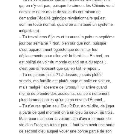
ça, on n’y est pas, puisque forcément les Chinois vont
convoiter notre mode de vie et ils ont raison de
demander l’égalité (principe révolutionnaire qui est
somme toute normal, quand on a instauré un système
inégalitaire)
– Tu travailleras 6 jours et tu auras la paix un septième
jour par semaine ? Non, bien sûr que non, puisque
c’est apparemment égoïste que de limiter les
déplacements pour aller voir la famille… En bref, on
est obligé de voir du monde quand on a du repos ;
c’est pas si reposant que ça, en fait le repos…
– Tu ne jureras point ? Là-dessus, je suis plutôt
surpris, ma famille est plutôt sage et polie en voiture,
mais malgré l’absence de jurons, il lui arrive quand
même de prendre des accidents, qui sont nettement
plus dommageables qu’un juron envers l’Éternel…
– Tu n’auras qu’un seul Dieu ? Dur, à vrai dire, de juger
à partir de quel moment on a un dieu ou deux, ou trois.
Mais pour s’acheter la voiture afin d’avoir le mode de
vie d’un Français à tout prix, il faut bien avoir une sorte
de second dieu auquel vouer une bonne partie de son