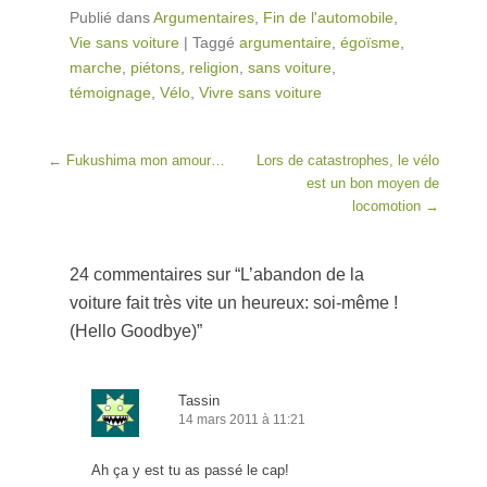
Publié dans
Argumentaires
,
Fin de l'automobile
,
Vie sans voiture
|
Taggé
argumentaire
,
égoïsme
,
marche
,
piétons
,
religion
,
sans voiture
,
témoignage
,
Vélo
,
Vivre sans voiture
Post navigation
←
Fukushima mon amour…
Lors de catastrophes, le vélo
est un bon moyen de
locomotion
→
24 commentaires sur “
L’abandon de la
voiture fait très vite un heureux: soi-même !
(Hello Goodbye)
”
Tassin
14 mars 2011 à 11:21
Ah ça y est tu as passé le cap!