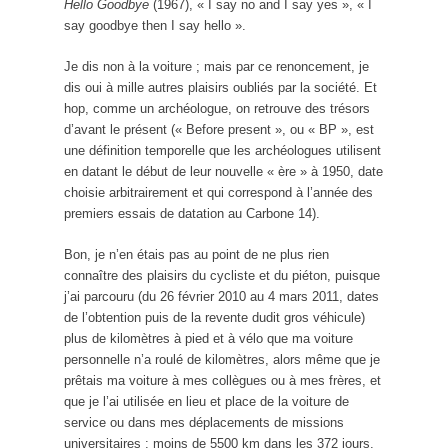
Hello Goodbye
(1967), « I say no and I say yes », « I
say goodbye then I say hello ».
Je dis non à la voiture ; mais par ce renoncement, je
dis oui à mille autres plaisirs oubliés par la société. Et
hop, comme un archéologue, on retrouve des trésors
d’avant le présent (« Before present », ou « BP », est
une définition temporelle que les archéologues utilisent
en datant le début de leur nouvelle « ère » à 1950, date
choisie arbitrairement et qui correspond à l’année des
premiers essais de datation au Carbone 14).
Bon, je n’en étais pas au point de ne plus rien
connaître des plaisirs du cycliste et du piéton, puisque
j’ai parcouru (du 26 février 2010 au 4 mars 2011, dates
de l’obtention puis de la revente dudit gros véhicule)
plus de kilomètres à pied et à vélo que ma voiture
personnelle n’a roulé de kilomètres, alors même que je
prêtais ma voiture à mes collègues ou à mes frères, et
que je l’ai utilisée en lieu et place de la voiture de
service ou dans mes déplacements de missions
universitaires : moins de 5500 km dans les 372 jours.