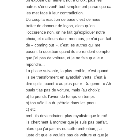
on expose calmement notre choix, plus les
autres s’énervent! tout simplement parce que ca
les met face à leur contradiction.
Du coup la réaction de base c’est de nous
traiter de donneur de leçon, alors qu’en
l’occurence non, on ne fait qu’expliquer notre
choix, et d’ailleurs dans mon cas, je n’ai pas fait
de « coming out », c’est les autres qui me
posent la question quand ils se rendent compte
que j’ai pas de voiture, et je ne fais que leur
répondre…
La phase suivante, la plus terrible, c’est quand
ils se transforment en ayatollah verts, c’est à
dire qu’ils jouent « au plus pur ». Du genre: « Ah
ouais t’as pas de voiture, mais (au choix):
a) tu prends l’avion de temps en temps
b) ton vélo il a du pétrole dans les pneu
c) etc
bref, ils deviendraient plus royaliste que le roi!
ils cherchent à montrer que je suis pas parfait,
alors que j’ai jamais eu cette prétention, j’ai
juste dit que je voulais pas de voiture et que je