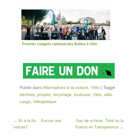
Premier congrès national des Boîtes à Vélo
Publié dans
Alternatives à la voiture
,
Vélo
|
Taggé
déchets
,
projets
,
recyclage
,
toulouse
,
Vélo
,
vélo-
cargo
,
Vélogistique
Post navigation
←
Et à la fin… Encore une
Gaz de schiste, Total ou la
voiture?
France en Transparence
→