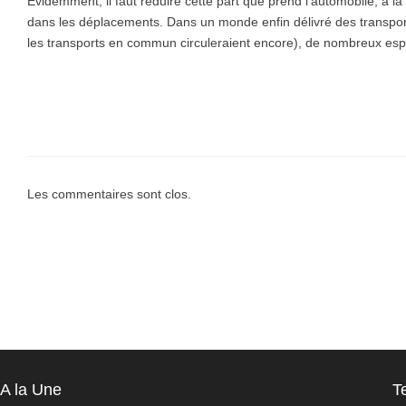
Evidemment, il faut réduire cette part que prend l’automobile, à la
dans les déplacements. Dans un monde enfin délivré des transport
les transports en commun circuleraient encore), de nombreux es
Les commentaires sont clos.
A la Une
T