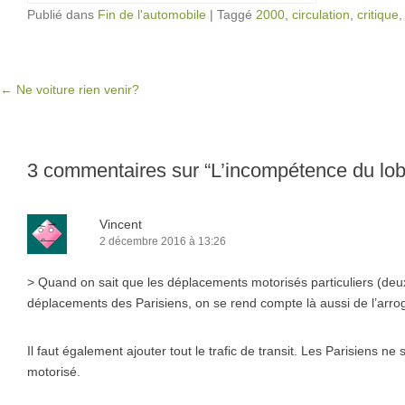
Publié dans
Fin de l'automobile
|
Taggé
2000
,
circulation
,
critique
Post navigation
←
Ne voiture rien venir?
3 commentaires sur “
L’incompétence du lo
Vincent
2 décembre 2016 à 13:26
> Quand on sait que les déplacements motorisés particuliers (deu
déplacements des Parisiens, on se rend compte là aussi de l’arr
Il faut également ajouter tout le trafic de transit. Les Parisiens n
motorisé.