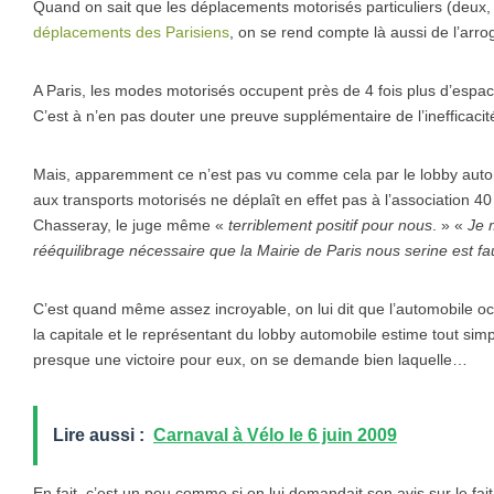
Quand on sait que les déplacements motorisés particuliers (deux,
déplacements des Parisiens
, on se rend compte là aussi de l’ar
A Paris, les modes motorisés occupent près de 4 fois plus d’espa
C’est à n’en pas douter une preuve supplémentaire de l’inefficac
Mais, apparemment ce n’est pas vu comme cela par le lobby automo
aux transports motorisés ne déplaît en effet pas à l’association 40
Chasseray, le juge même «
terriblement positif pour nous
. » «
Je 
rééquilibrage nécessaire que la Mairie de Paris nous serine est fa
C’est quand même assez incroyable, on lui dit que l’automobile o
la capitale et le représentant du lobby automobile estime tout si
presque une victoire pour eux, on se demande bien laquelle…
Lire aussi :
Carnaval à Vélo le 6 juin 2009
En fait, c’est un peu comme si on lui demandait son avis sur le f