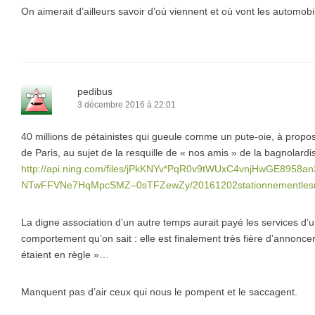
On aimerait d’ailleurs savoir d’où viennent et où vont les automob
pedibus
3 décembre 2016 à 22:01
40 millions de pétainistes qui gueule comme un pute-oie, à propos 
de Paris, au sujet de la resquille de « nos amis » de la bagnolardi
http://api.ning.com/files/jPkKNYv*PqR0v9tWUxC4vnjHwGE89
NTwFFVNe7HqMpcSMZ–0sTFZewZy/20161202stationnementlesm
La digne association d’un autre temps aurait payé les services d’
comportement qu’on sait : elle est finalement très fière d’annon
étaient en règle »…
Manquent pas d’air ceux qui nous le pompent et le saccagent.