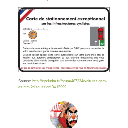
Source:
http://cyclurba.fr/forum/407234/voitures-garn-
es.html?discussionID=15999