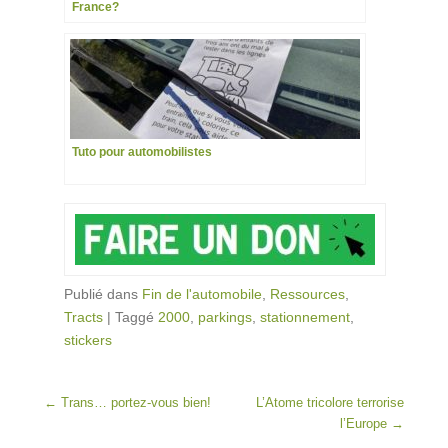
France?
Tuto pour automobilistes
Publié dans
Fin de l'automobile
,
Ressources
,
Tracts
|
Taggé
2000
,
parkings
,
stationnement
,
stickers
Post navigation
←
Trans… portez-vous bien!
L’Atome tricolore terrorise
l’Europe
→