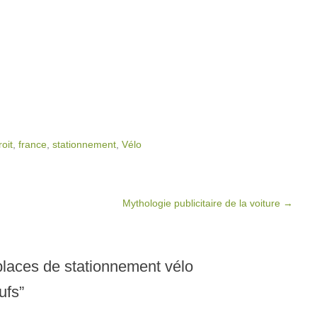
roit
,
france
,
stationnement
,
Vélo
Mythologie publicitaire de la voiture
→
places de stationnement vélo
ufs
”