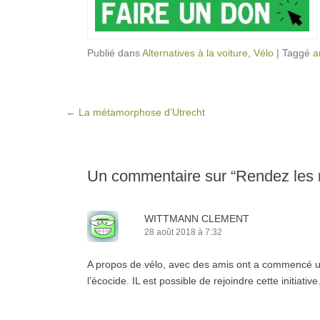
Publié dans
Alternatives à la voiture
,
Vélo
|
Taggé
a
Post navigation
←
La métamorphose d’Utrecht
Un commentaire sur “
Rendez les r
WITTMANN CLEMENT
28 août 2018 à 7:32
A propos de vélo, avec des amis ont a commencé un 
l’écocide. IL est possible de rejoindre cette initiat