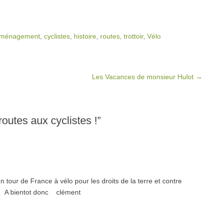
ménagement
,
cyclistes
,
histoire
,
routes
,
trottoir
,
Vélo
Les Vacances de monsieur Hulot
→
outes aux cyclistes !
”
tour de France à vélo pour les droits de la terre et contre
ive. A bientot donc clément