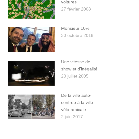
voitures
27 février 2008
Monsieur 10%
30 octobre 2018
Une vitesse de
show et d’inégalité
20 juillet 2005
De la ville auto-
centrée à la ville
vélo-amicale
2 juin 2017