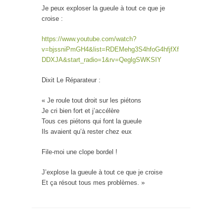
Je peux exploser la gueule à tout ce que je
croise :
https://www.youtube.com/watch?
v=bjssniPmGH4&list=RDEMehg3S4hfoG4hfjfXf
DDXJA&start_radio=1&rv=QeglgSWKSIY
Dixit Le Réparateur :
« Je roule tout droit sur les piétons
Je cri bien fort et j’accélère
Tous ces piétons qui font la gueule
Ils avaient qu’à rester chez eux
File-moi une clope bordel !
J’explose la gueule à tout ce que je croise
Et ça résout tous mes problèmes. »