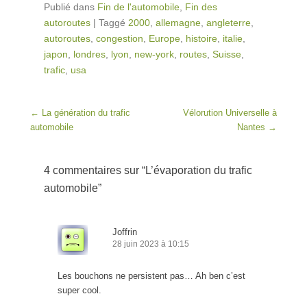
Publié dans
Fin de l'automobile
,
Fin des
autoroutes
|
Taggé
2000
,
allemagne
,
angleterre
,
autoroutes
,
congestion
,
Europe
,
histoire
,
italie
,
japon
,
londres
,
lyon
,
new-york
,
routes
,
Suisse
,
trafic
,
usa
Post navigation
←
La génération du trafic
Vélorution Universelle à
automobile
Nantes
→
4 commentaires sur “
L’évaporation du trafic
automobile
”
Joffrin
28 juin 2023 à 10:15
Les bouchons ne persistent pas… Ah ben c’est
super cool.