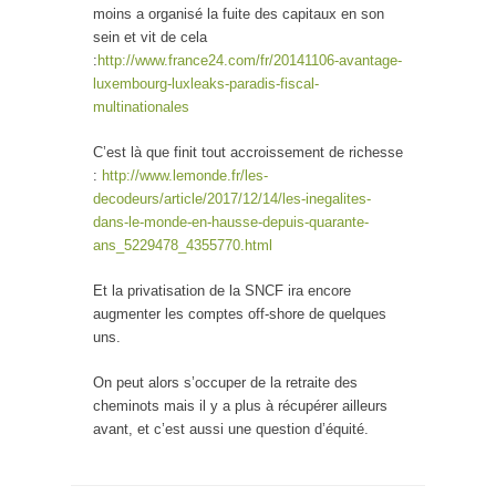
moins a organisé la fuite des capitaux en son
sein et vit de cela
:
http://www.france24.com/fr/20141106-avantage-
luxembourg-luxleaks-paradis-fiscal-
multinationales
C’est là que finit tout accroissement de richesse
:
http://www.lemonde.fr/les-
decodeurs/article/2017/12/14/les-inegalites-
dans-le-monde-en-hausse-depuis-quarante-
ans_5229478_4355770.html
Et la privatisation de la SNCF ira encore
augmenter les comptes off-shore de quelques
uns.
On peut alors s’occuper de la retraite des
cheminots mais il y a plus à récupérer ailleurs
avant, et c’est aussi une question d’équité.