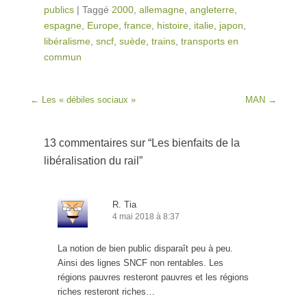
publics
|
Taggé
2000
,
allemagne
,
angleterre
,
espagne
,
Europe
,
france
,
histoire
,
italie
,
japon
,
libéralisme
,
sncf
,
suède
,
trains
,
transports en
commun
Post navigation
←
Les « débiles sociaux »
MAN
→
13 commentaires sur “
Les bienfaits de la
libéralisation du rail
”
R. Tia
4 mai 2018 à 8:37
La notion de bien public disparaît peu à peu.
Ainsi des lignes SNCF non rentables. Les
régions pauvres resteront pauvres et les régions
riches resteront riches…