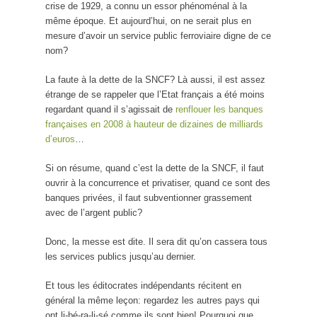
crise de 1929, a connu un essor phénoménal à la
même époque. Et aujourd’hui, on ne serait plus en
mesure d’avoir un service public ferroviaire digne de ce
nom?
La faute à la dette de la SNCF? Là aussi, il est assez
étrange de se rappeler que l’Etat français a été moins
regardant quand il s’agissait de
renflouer les banques
françaises en 2008 à hauteur de dizaines de milliards
d’euros
…
Si on résume, quand c’est la dette de la SNCF, il faut
ouvrir à la concurrence et privatiser, quand ce sont des
banques privées, il faut subventionner grassement
avec de l’argent public?
Donc, la messe est dite. Il sera dit qu’on cassera tous
les services publics jusqu’au dernier.
Et tous les éditocrates indépendants récitent en
général la même leçon: regardez les autres pays qui
ont li-bé-ra-li-sé comme ils sont bien! Pourquoi que