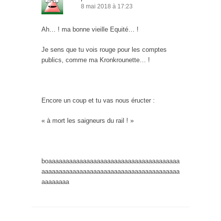
8 mai 2018 à 17:23
Ah… ! ma bonne vieille Equité… !
Je sens que tu vois rouge pour les comptes
publics, comme ma Kronkrounette… !
Encore un coup et tu vas nous éructer :
« à mort les saigneurs du rail ! »
boaaaaaaaaaaaaaaaaaaaaaaaaaaaaaaaaaaaaaa
aaaaaaaaaaaaaaaaaaaaaaaaaaaaaaaaaaaaaaaa
aaaaaaaa