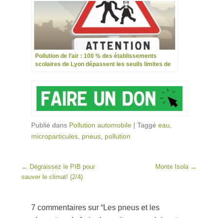
Pollution de l’air : 100 % des établissements
scolaires de Lyon dépassent les seuils limites de
l’OMS
Publié dans
Pollution automobile
|
Taggé
eau
,
microparticules
,
pneus
,
pollution
Post navigation
←
Dégraissez le PIB pour
Monte Isola
→
sauver le climat! (2/4)
7 commentaires sur “
Les pneus et les