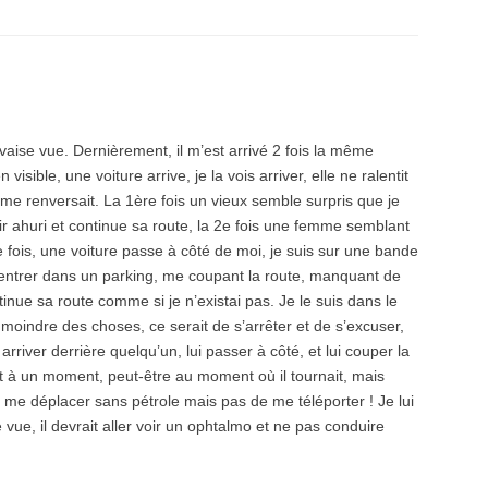
vaise vue. Dernièrement, il m’est arrivé 2 fois la même
sible, une voiture arrive, je la vois arriver, elle ne ralentit
le me renversait. La 1ère fois un vieux semble surpris que je
ir ahuri et continue sa route, la 2e fois une femme semblant
 fois, une voiture passe à côté de moi, je suis sur une bande
r entrer dans un parking, me coupant la route, manquant de
inue sa route comme si je n’existai pas. Je le suis dans le
 la moindre des choses, ce serait de s’arrêter et de s’excuser,
iver derrière quelqu’un, lui passer à côté, et lui couper la
rt à un moment, peut-être au moment où il tournait, mais
 de me déplacer sans pétrole mais pas de me téléporter ! Je lui
 vue, il devrait aller voir un ophtalmo et ne pas conduire