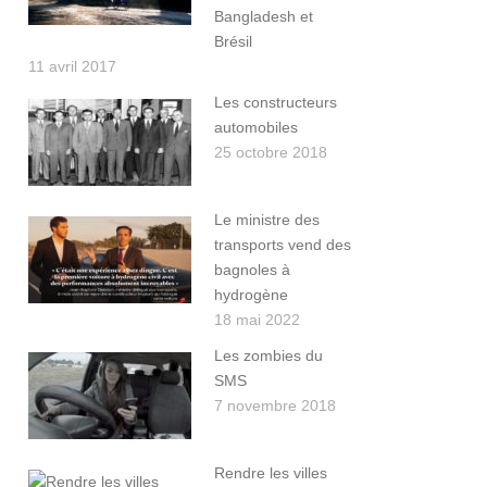
Bangladesh et
Brésil
11 avril 2017
Les constructeurs
automobiles
25 octobre 2018
Le ministre des
transports vend des
bagnoles à
hydrogène
18 mai 2022
Les zombies du
SMS
7 novembre 2018
Rendre les villes