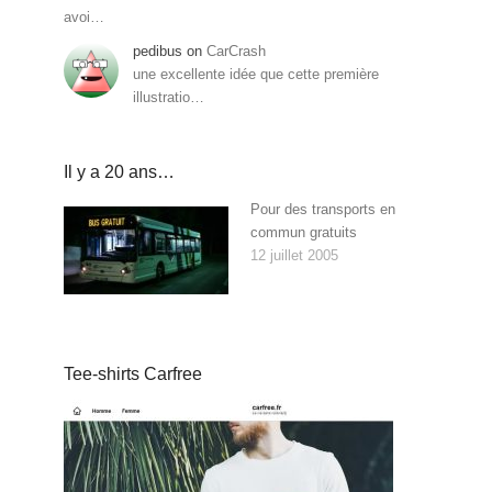
avoi…
pedibus
on
CarCrash
une excellente idée que cette première
illustratio…
Il y a 20 ans…
Pour des transports en
commun gratuits
12 juillet 2005
Tee-shirts Carfree