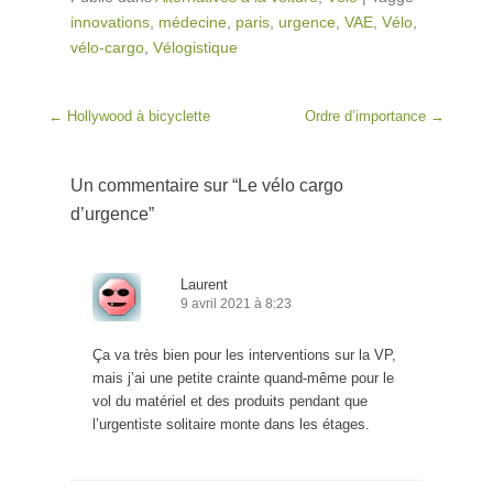
innovations
,
médecine
,
paris
,
urgence
,
VAE
,
Vélo
,
vélo-cargo
,
Vélogistique
Post navigation
←
Hollywood à bicyclette
Ordre d’importance
→
Un commentaire sur “
Le vélo cargo
d’urgence
”
Laurent
9 avril 2021 à 8:23
Ça va très bien pour les interventions sur la VP,
mais j’ai une petite crainte quand-même pour le
vol du matériel et des produits pendant que
l’urgentiste solitaire monte dans les étages.