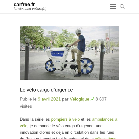
carfree.fr
La vie sans voiture(s)
Le vélo cargo d’urgence
Publié le
9 avril 2021
par
Vélogique
8 697
visites
Dans la série les
pompiers à vélo
et les
ambulances à
vélo
, je demande le vélo cargo d’urgence, une
innovation d’ores et déjà en circulation dans les rues
de Paris qui montre tout le potentiel de la
vélogistique
.