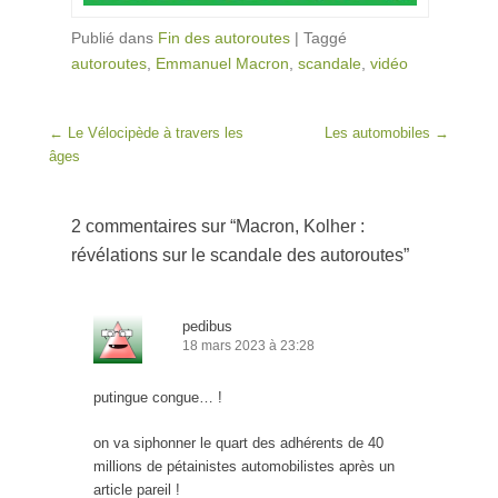
Publié dans
Fin des autoroutes
|
Taggé
autoroutes
,
Emmanuel Macron
,
scandale
,
vidéo
Post navigation
←
Le Vélocipède à travers les
Les automobiles
→
âges
2 commentaires sur “
Macron, Kolher :
révélations sur le scandale des autoroutes
”
pedibus
18 mars 2023 à 23:28
putingue congue… !
on va siphonner le quart des adhérents de 40
millions de pétainistes automobilistes après un
article pareil !