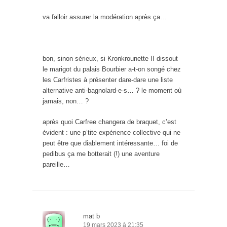
va falloir assurer la modération après ça…
bon, sinon sérieux, si Kronkrounette II dissout
le marigot du palais Bourbier a-t-on songé chez
les Carfristes à présenter dare-dare une liste
alternative anti-bagnolard-e-s… ? le moment où
jamais, non… ?
après quoi Carfree changera de braquet, c’est
évident : une p’tite expérience collective qui ne
peut être que diablement intéressante… foi de
pedibus ça me botterait (!) une aventure
pareille…
mat b
19 mars 2023 à 21:35