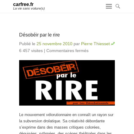
carfree.fr
La vie sans voiture(s)
Désobéir par le rire
Publié le
25 novembre 2010
par
Pierre Thiesset
6 457 visites
|
Commentaires fermés
sur Désobéir par
le rire
Le mouvement vélorutionnaire en connaît un rayon sur
la subversion drolatique. Sa créativité débordante
s’exprime dans des masses critiques colorées,
déguisées, rythmées, des scènes théâtrales dans les