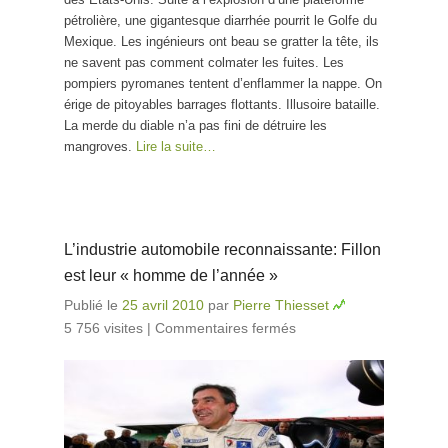
pétrolière, une gigantesque diarrhée pourrit le Golfe du
Mexique. Les ingénieurs ont beau se gratter la tête, ils
ne savent pas comment colmater les fuites. Les
pompiers pyromanes tentent d’enflammer la nappe. On
érige de pitoyables barrages flottants. Illusoire bataille.
La merde du diable n’a pas fini de détruire les
mangroves.
Lire la suite…
L’industrie automobile reconnaissante: Fillon
est leur « homme de l’année »
Publié le
25 avril 2010
par
Pierre Thiesset
5 756 visites
|
Commentaires fermés
sur L’industrie
automobile
reconnaissante:
Fillon est leur
« homme de
l’année »