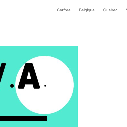
Carfree
Belgique
Québec
Primary Menu
Skip to content