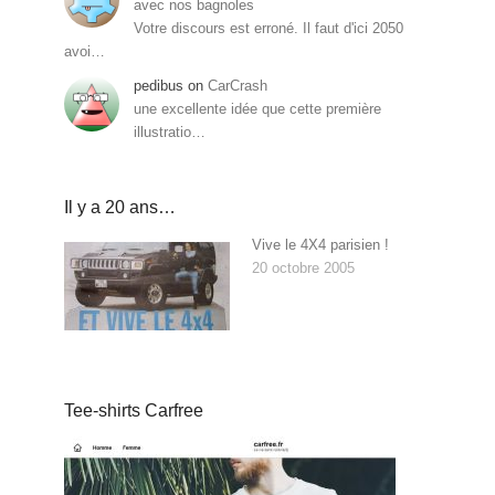
avec nos bagnoles
Votre discours est erroné. Il faut d'ici 2050
avoi…
pedibus
on
CarCrash
une excellente idée que cette première
illustratio…
Il y a 20 ans…
Vive le 4X4 parisien !
20 octobre 2005
Tee-shirts Carfree