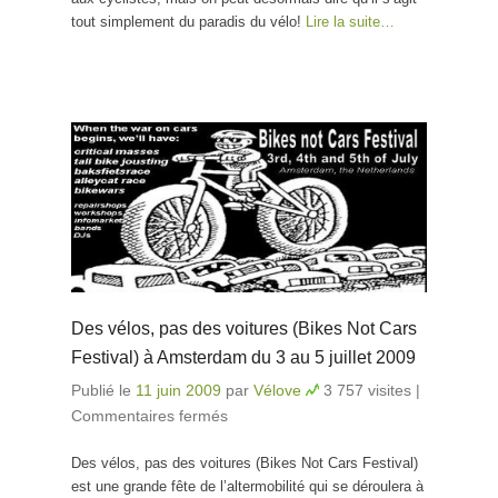
tout simplement du paradis du vélo!
Lire la suite…
Des vélos, pas des voitures (Bikes Not Cars
Festival) à Amsterdam du 3 au 5 juillet 2009
Publié le
11 juin 2009
par
Vélove
3 757 visites
|
Commentaires fermés
sur Des vélos, pas des voitures
(Bikes Not Cars Festival) à
Des vélos, pas des voitures (Bikes Not Cars Festival)
Amsterdam du 3 au 5 juillet
est une grande fête de l’altermobilité qui se déroulera à
2009